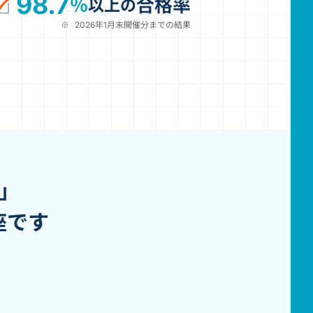
98.7
％
合格率
以上の
※
2026年1月末開催分までの結果
」
座です