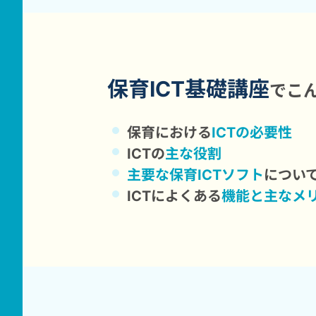
保育ICT基礎講座
で
こ
保育における
ICTの必要性
ICTの
主な役割
主要な保育ICTソフト
につい
ICTによくある
機能と主なメ