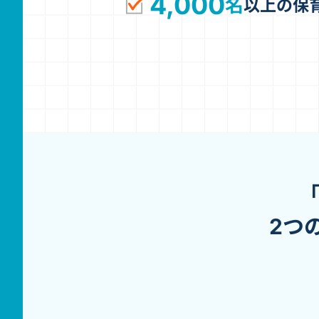
4,000
名
以上の保
2つ