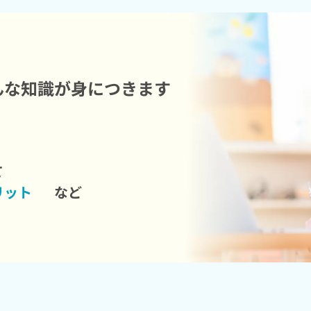
んな知識が身につきます
て
リット
など