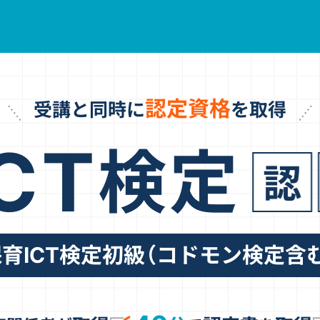
認定資格
受講と同時に
を取得
ICT
検定
育ICT検定初級（コドモン検定含