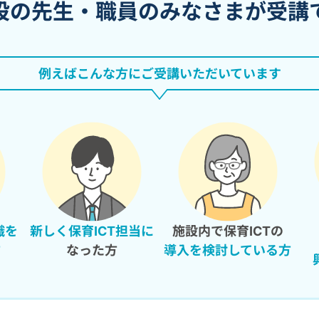
設の先生・職員の
みなさまが受講
例えばこんな方に
ご受講いただいています
識を
新しく
保育ICT担当に
施設内で
保育ICTの
方
なった方
導入を検討している方