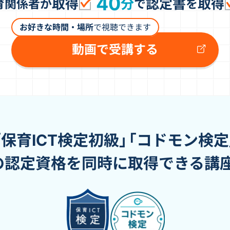
40
取得
分
認定書
取得
育関係者が
で
を
お好きな時間・場所
で視聴できます
動画で受講する
「保育ICT検定初級」
「コドモン検定
の認定資格を同時に取得できる講