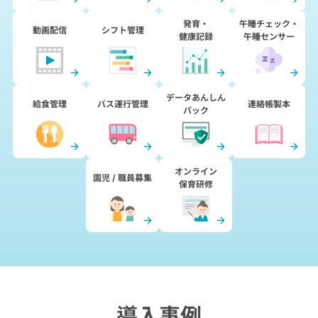
発育・
午睡チェック・
動画配信
シフト管理
健康記録
午睡センサー
データあんしん
給食管理
バス運行管理
連絡帳製本
パック
オンライン
園児 / 職員募集
保育研修
導入事例