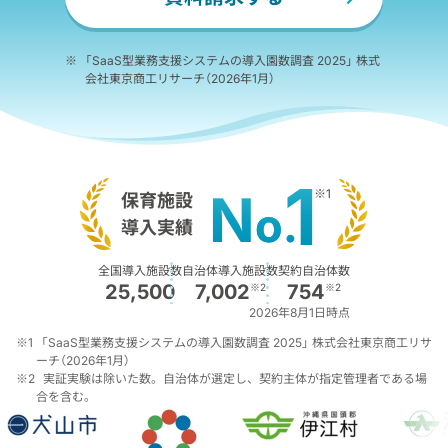
※
「SaaS型業務支援システムの導入園数調査 2025」 株式
会社東京商工リサーチ（2026年1月）
1
N
※1
保育施設
o
.
導入実績
全国導入施設数
自治体導入施設数
契約自治体数
25,500
7,002
754
※2
※2
2026年8月1日時点
※1
「SaaS型業務支援システムの導入園数調査 2025」 株式会社東京商工リサ
ーチ（2026年1月）
※2
実証実験は除いた数。
自治体が選定し、契約主体が指定管理者である場
合を含む。