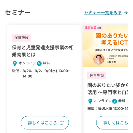
セミナー
セミナー一覧をみる
保育施設
保育と児童発達支援事業の相
乗効果とは
オンライン
無料
開催：
8/26、9/2、9/9(水) 13:00-
保育施設
14:00
園のありたい姿から考
活用 〜専門家と自園
い方を整理するワー
オンライン
無料
プ〜
開催：
毎週水曜 13:00-14:0
詳しくはこちら
詳しくはこちら