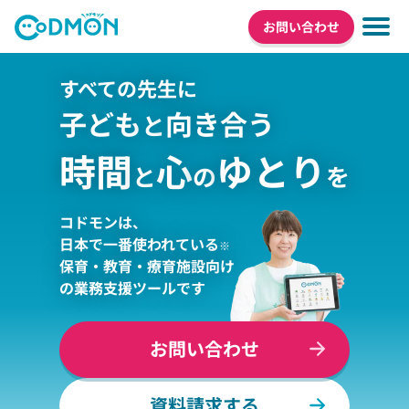
お問い合わせ
すべての先生に
子ども
向き合う
と
時間
心
ゆとり
と
の
を
コドモンは、
日本で一番使われている
※
保育・教育・療育施設向け
の業務支援ツールです
お問い合わせ
資料請求する