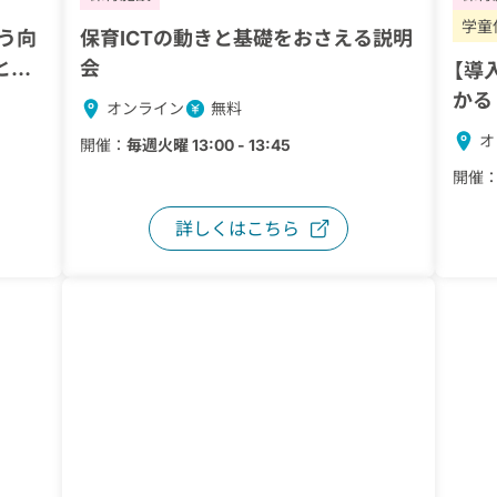
学童
う向
保育ICTの動きと基礎をおさえる説明
と、
会
【導
える具
かる
オンライン
無料
オ
開催：
毎週火曜 13:00 - 13:45
開催
詳しくはこちら