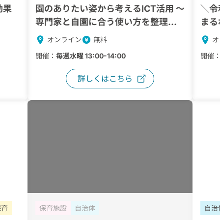
効果
園のありたい姿から考えるICT活用 〜
＼令
専門家と自園に合う使い方を整理す
まる
るワークショップ〜
進責
オンライン
無料
オ
ント
開催：
毎週水曜 13:00-14:00
開催
詳しくはこちら
保育
保育施設
自治体
自治