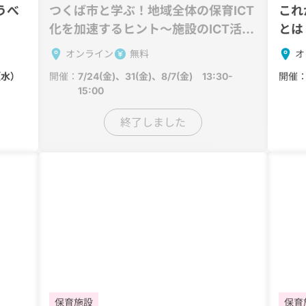
うべ
つくば市と学ぶ！地域全体の保育ICT
これ
化を加速するヒント～施設のICT活用
とは
が進まない本当の理由～
負担
オンライン
無料
オ
(水）
開催：
7/24(金)、31(金)、8/7(金) 13:30-
開催
15:00
終了しました
保育施設
保育