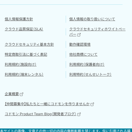
個人情報保護方針
個人情報の取り扱いについて
クラウド品質保証（SLA）
クラウドセキュリティホワイトペー
パー
クラウドセキュリティ基本方針
動作確認環境
特定商取引法に基づく表記
他社商標について
利用規約（施設向け）
利用規約（保護者向け）
利用規約（端末レンタル）
利用特約（せんせいトーク）
企業概要
【仲間募集中】私たちと一緒にコドモンを作りませんか
コドモン Product Team Blog（開発者ブログ）
本サイトの画像、文章その他一切の内容の無断転載を禁じます。仮に引用される場