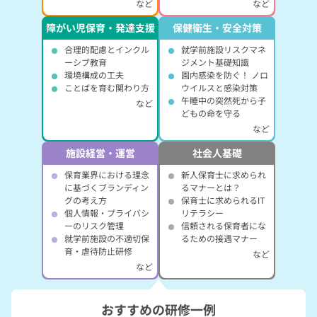
など
など
障がい児保育・発達支援
保健衛生・安全対策
合理的配慮とインクル
就学前施設リスクマネ
ーシブ教育
ジメント基礎知識
環境構成の工夫
園内感染を防ぐ！ ノロ
ことばを育む関わり方
ウイルスと感染対策
午睡中の突然死から子
など
どもの命を守る
など
施設経営・運営
社会人基礎
保育業界における理念
新人保育士に求められ
に基づくブランディン
るマナーとは？
グの考え方
保育士に求められるIT
個人情報・プライバシ
リテラシー
ーのリスク管理
信頼される保育者にな
就学前施設の不適切保
るための接遇マナー
育・虐待防止研修
など
など
おすすめの研修一例