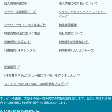
個人情報保護方針
個人情報の取り扱いについて
クラウド品質保証（SLA）
クラウドセキュリティホワイトペー
パー
クラウドセキュリティ基本方針
動作確認環境
特定商取引法に基づく表記
他社商標について
利用規約（施設向け）
利用規約（保護者向け）
利用規約（端末レンタル）
利用特約（せんせいトーク）
企業概要
【仲間募集中】私たちと一緒にコドモンを作りませんか
コドモン Product Team Blog（開発者ブログ）
本サイトの画像、文章その他一切の内容の無断転載を禁じます。仮に引用される場
合でも著作権法上の要件厳守をお願いいたします。
© 2018-2026 CoDMON, Inc.