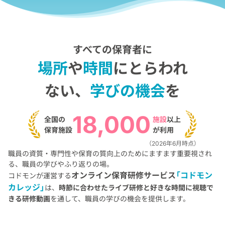
すべての保育者に
場所
や
時間
にとらわれ
ない、
学びの機会
を
18,000
全国の
施設
以上
保育施設
が利用
（2026年6月時点）
職員の資質・専門性や保育の質向上のためにますます重要視され
る、職員の学びやふり返りの場。
オンライン保育研修サービス
「コドモン
コドモンが運営する
カレッジ」
は、
時節に合わせたライブ研修と好きな時間に視聴で
きる研修動画
を通して、職員の学びの機会を提供します。