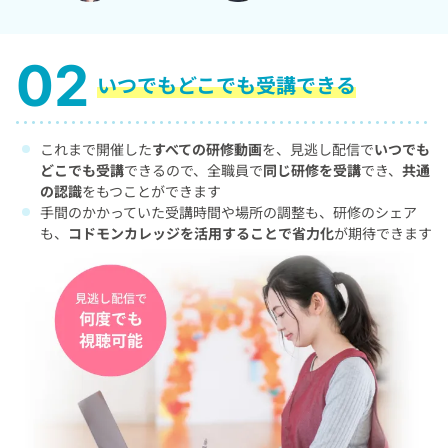
いつでもどこでも
受講できる
これまで開催した
すべての研修動画
を、見逃し配信で
いつでも
どこでも受講
できるので、全職員で
同じ研修を受講
でき、
共通
の認識
をもつことができます
手間のかかっていた受講時間や場所の調整も、研修のシェア
も、
コドモンカレッジを活用することで省力化
が期待できます