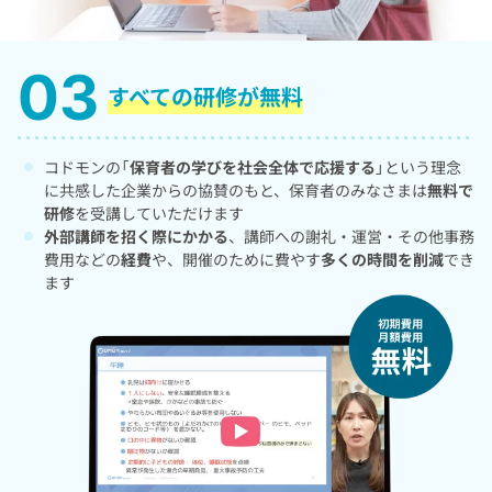
すべての研修が無料
コドモンの「
保育者の学びを社会全体で応援する
」という理念
に共感した企業からの協賛のもと、保育者のみなさまは
無料で
研修
を受講していただけます
外部講師を招く際にかかる
、講師への謝礼・運営・その他事務
費用などの
経費
や、開催のために費やす
多くの時間を削減
でき
ます