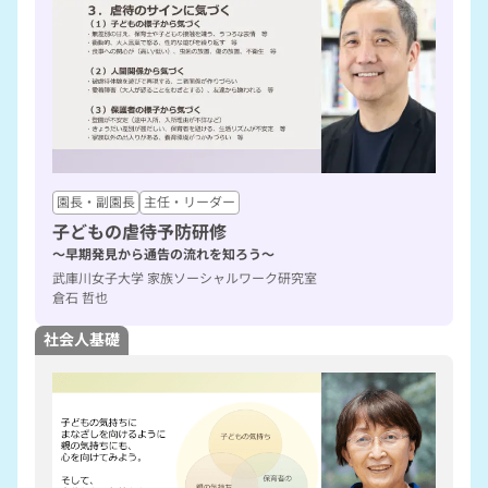
園長・副園長
主任・リーダー
子どもの虐待予防研修
～早期発見から通告の流れを知ろう～
武庫川女子大学 家族ソーシャルワーク研究室
倉石 哲也
社会人基礎