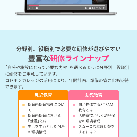
分野別、役職別で必要な研修が選びやすい
豊富な
研修ラインナップ
「自分や施設にとって必要な内容」を選べるように分野別、役職別
に研修をご用意しています。
コドモンカレッジの活用により、年間計画、準備の省力化も期待
できます。
乳児保育
幼児教育
保育所保育指針につい
国が推進するSTEAM
て
教育とは
保育所保育における
活動意欲がわく幼児保
「養護」とは
育の環境構成
生活を中心とした 乳児
スムーズな年度切替を
の環境構成
するには？