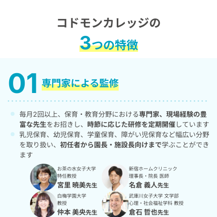
コドモンカレッジの
3
つの特徴
専門家による監修
毎月2回以上、保育・教育分野における
専門家、現場経験の豊
富な先生
をお招きし、
時節に応じた研修を定期開催
しています
乳児保育、幼児保育、学童保育、障がい児保育など幅広い分野
を取り扱い、
初任者から園長・施設長向けまで
学ぶことができ
ます
お茶の水女子大学
新宿ホームクリニック
特任教授
理事長・院長 医師
宮里 暁美
名倉 義人
先生
先生
白梅学園大学
武庫川女子大学 文学部
教授
心理・社会福祉学科 教授
仲本 美央
倉石 哲也
先生
先生