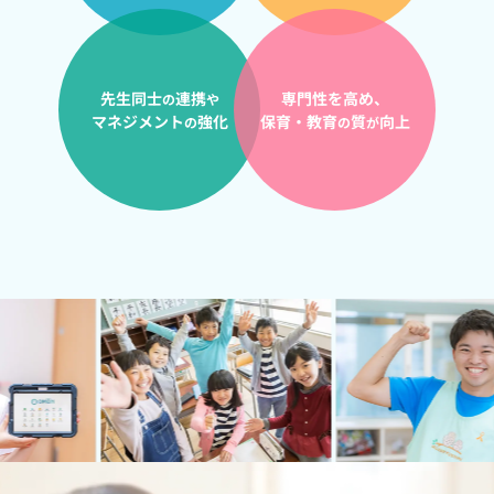
先生同士
連携
専門性を高め、
の
や
マネジメント
強化
保育・教育
質
向上
の
の
が