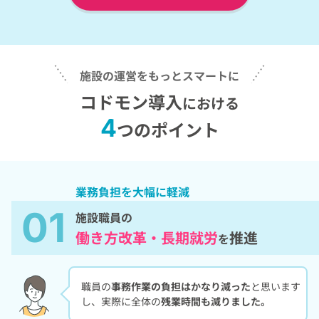
施設の運営をもっとスマートに
コドモン導入
における
4
つのポイント
業務負担を大幅に軽減
01
施設職員の
働き方改革・長期就労
推進
を
職員の
事務作業の負担はかなり減った
と思います
し、実際に全体の
残業時間も減りました。