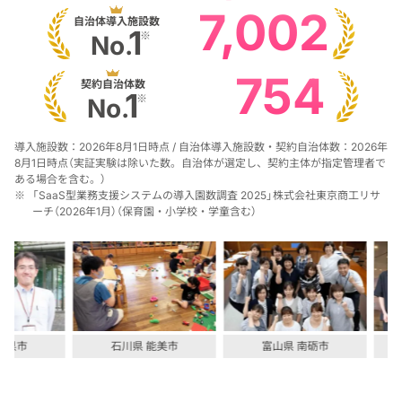
7,002
自治体導入施設数
1
※
No.
754
契約自治体数
1
※
No.
導入施設数：2026年8月1日時点 / 自治体導入施設数・契約自治体数：2026年
8月1日時点（実証実験は除いた数。
自治体が選定し、契約主体が指定管理者で
ある場合を含む。
）
※
「SaaS型業務支援システムの導入園数調査 2025」
株式会社東京商工リサ
ーチ（2026年1月）（保育園・小学校・学童含む）
石川県 能美市
富山県 南砺市
東京都 渋