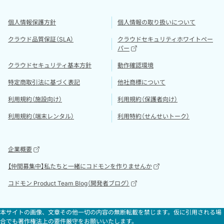
個人情報保護方針
個人情報の取り扱いについて
クラウド品質保証（SLA）
クラウドセキュリティホワイトペー
パー
クラウドセキュリティ基本方針
動作確認環境
特定商取引法に基づく表記
他社商標について
利用規約（施設向け）
利用規約（保護者向け）
利用規約（端末レンタル）
利用特約（せんせいトーク）
企業概要
【仲間募集中】私たちと一緒にコドモンを作りませんか
コドモン Product Team Blog（開発者ブログ）
本サイトの画像、文章その他一切の内容の無断転載を禁じます。仮に引用される場
合でも著作権法上の要件厳守をお願いいたします。