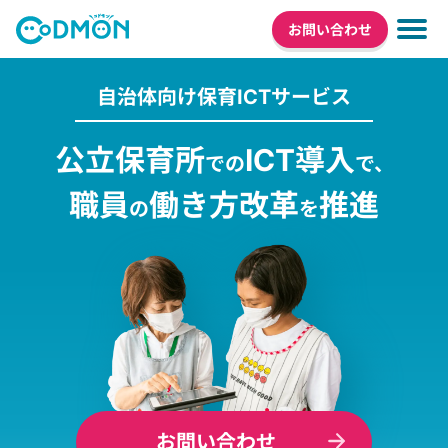
お問い合わせ
自治体向け保育ICTサービス
公立保育所
ICT導入
での
で、
職員
働き方改革
推進
の
を
お問い合わせ