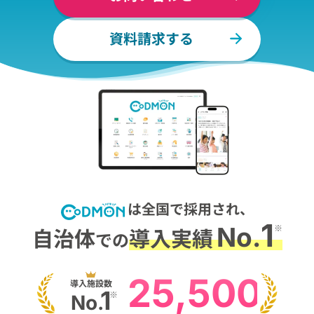
資料請求する
は全国で採用され、
1
No.
※
自治体
導入実績
での
25,500
導入施設数
1
※
No.