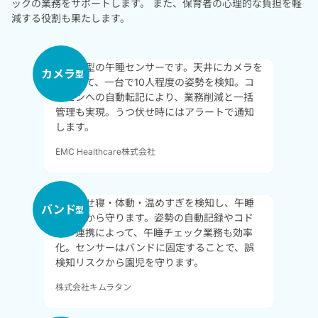
ックの業務をサポートします。
また、保育者の心理的な負担を軽
減する役割も果たします。
非接触型の午睡センサーです。天井にカメラを
カメラ
型
設置して、一台で10人程度の姿勢を検知。コ
ドモンへの自動転記により、業務削減と一括
管理も実現。うつ伏せ時にはアラートで通知
します。
EMC Healthcare株式会社
うつぶせ寝・体動・温めすぎを検知し、午睡
バンド
型
リスクから守ります。姿勢の自動記録やコド
モン連携によって、午睡チェック業務も効率
化。センサーはバンドに固定することで、誤
検知リスクから園児を守ります。
株式会社キムラタン