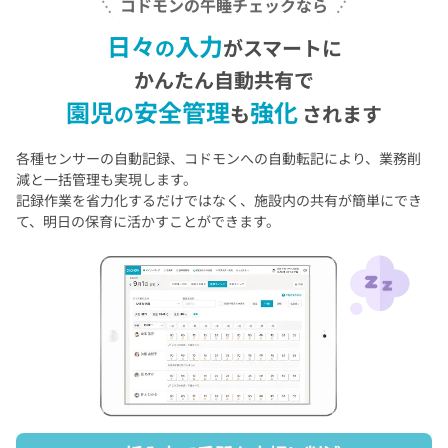
コドモンの午睡チェックなら
日々
入力
の
がスマートに
かんたん自動共有で
園児
安全管理
強化
の
も
されます
各種センサーの自動記録、コドモンへの自動転記により、
業務削
減と一括管理も実現します。
記録作業を省力化するだけではなく、施設内の共有が簡単にでき
て、
明日の保育に活かすことができます。