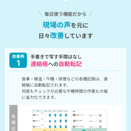
毎日使う機能だから
現場の声
を元に
改善
日々
しています
手書きで写す手間はなし
改善例
1
連絡帳
自動転記
への
食事・検温・午睡・排便などの各種記録は、連
絡帳に自動転記されます。
何度もチェックが必要な午睡時間の作業も大幅
に省力化できます。
各
種
記