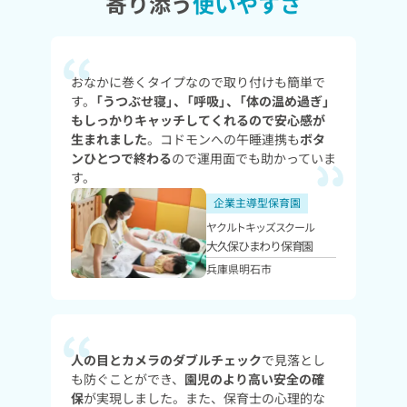
寄り添う
使いやすさ
おなかに巻くタイプなので取り付けも簡単で
す。
「うつぶせ寝」、「呼吸」、「体の温め過ぎ」
もしっかりキャッチしてくれるので安心感が
生まれました
。コドモンへの午睡連携も
ボタ
ンひとつで終わる
ので運用面でも助かっていま
す。
企業主導型保育園
ヤクルトキッズスクール
大久保ひまわり保育園
兵庫県明石市
人の目とカメラのダブルチェック
で見落とし
も防ぐことができ、
園児のより高い安全の確
保
が実現しました。また、保育士の心理的な