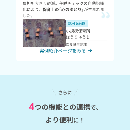
負担も大きく軽減。午睡チェックの自動記録
化により、
保育士の「心のゆとり」
が生まれま
した。
認可保育園
小規模保育所
ほうりゅうじ
奈良県生駒郡
実例紹介ページをみる
さらに
4
つの機能との連携
で、
より便利
に！