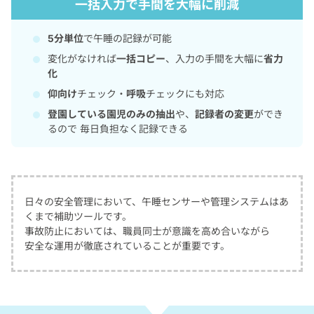
一括入力で手間を大幅に削減
5分単位
で午睡の記録が可能
変化がなければ
一括コピー
、入力の手間を大幅に
省力
化
仰向け
チェック・
呼吸
チェックにも対応
登園している園児のみの抽出
や、
記録者の変更
ができ
るので 毎日負担なく記録できる
日々の安全管理において、
午睡センサーや管理システムはあ
くまで補助ツールです。
事故防止においては、職員同士が意識を高め合いながら
安全な運用が徹底されていることが重要です。