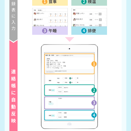
録
表
に
入
力
連
絡
帳
に
自
動
反
映