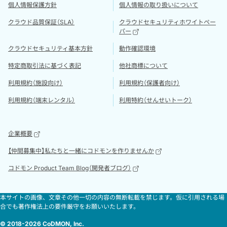
個人情報保護方針
個人情報の取り扱いについて
クラウド品質保証（SLA）
クラウドセキュリティホワイトペー
パー
クラウドセキュリティ基本方針
動作確認環境
特定商取引法に基づく表記
他社商標について
利用規約（施設向け）
利用規約（保護者向け）
利用規約（端末レンタル）
利用特約（せんせいトーク）
企業概要
【仲間募集中】私たちと一緒にコドモンを作りませんか
コドモン Product Team Blog（開発者ブログ）
本サイトの画像、文章その他一切の内容の無断転載を禁じます。仮に引用される場
合でも著作権法上の要件厳守をお願いいたします。
© 2018-2026 CoDMON, Inc.