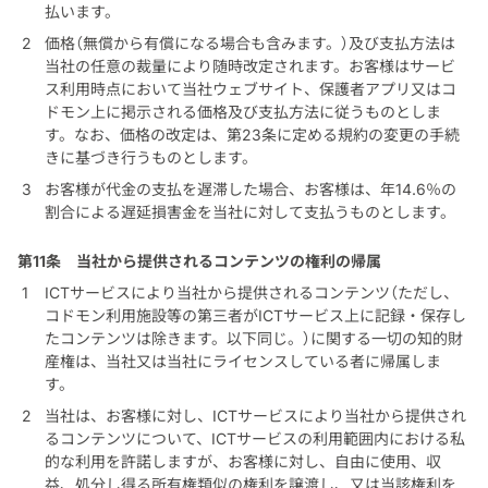
払います。
価格（無償から有償になる場合も含みます。）及び支払方法は
当社の任意の裁量により随時改定されます。お客様はサービ
ス利用時点において当社ウェブサイト、保護者アプリ又はコ
ドモン上に掲示される価格及び支払方法に従うものとしま
す。なお、価格の改定は、第23条に定める規約の変更の手続
きに基づき行うものとします。
お客様が代金の支払を遅滞した場合、お客様は、年14.6％の
割合による遅延損害金を当社に対して支払うものとします。
第11条
当社から提供されるコンテンツの権利の帰属
ICTサービスにより当社から提供されるコンテンツ（ただし、
コドモン利用施設等の第三者がICTサービス上に記録・保存し
たコンテンツは除きます。以下同じ。）に関する一切の知的財
産権は、当社又は当社にライセンスしている者に帰属しま
す。
当社は、お客様に対し、ICTサービスにより当社から提供され
るコンテンツについて、ICTサービスの利用範囲内における私
的な利用を許諾しますが、お客様に対し、自由に使用、収
益、処分し得る所有権類似の権利を譲渡し、又は当該権利を