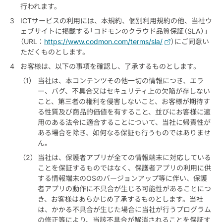
行われます。
ICTサービスの利用には、本規約、個別利用規約の他、当社ウ
ェブサイトに掲載する「コドモンのクラウド品質保証（SLA）」
（URL：
https://www.codmon.com/terms/sla/
）にご同意い
ただくものとします。
お客様は、以下の事項を確認し、了承するものとします。
当社は、本コンテンツその他一切の情報につき、エラ
ー、バグ、不具合又はセキュリティ上の欠陥が存しない
こと、第三者の権利を侵害しないこと、お客様が期待す
る性質及び商品的価値を有すること、並びにお客様に適
用のある法令に適合することについて、当社に帰責性が
ある場合を除き、如何なる保証も行うものではありませ
ん。
当社は、保護者アプリが全ての情報端末に対応している
ことを保証するものではなく、保護者アプリの利用に供
する情報端末のOSのバージョンアップ等に伴い、保護
者アプリの動作に不具合が生じる可能性があることにつ
き、お客様はあらかじめ了承するものとします。当社
は、かかる不具合が生じた場合に当社が行うプログラム
の修正等により、当該不具合が解消されることを保証す