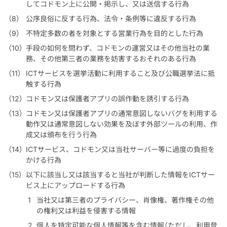
してコドモン上に公開・掲示し、又は送信する行為
公序良俗に反する行為、法令・条例等に違反する行為
不特定多数の者を対象とする営業行為を目的とした行為
手段の如何を問わず、コドモンの運営又はその他当社の業
務、その他第三者の業務を妨害するおそれのある行為
ICTサービスを選挙活動に利用すること及び公職選挙法に抵
触する行為
コドモン又は保護者アプリの誤作動を誘引する行為
コドモン又は保護者アプリの通常意図しないバグを利用する
動作又は通常意図しない効果を及ぼす外部ツールの利用、作
成又は頒布を行う行為
ICTサービス、コドモン又は当社サーバー等に過度の負担を
かける行為
以下に該当し又は該当すると当社が判断した情報をICTサー
ビス上にアップロードする行為
当社又は第三者のプライバシー、肖像権、著作権その他
の権利又は利益を侵害する情報
個人を特定可能な個人情報等を含む情報（ただし、利用登