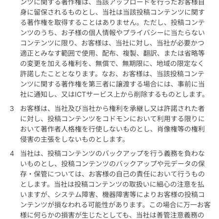
ンツに関する著作権は、当該アップロードを行ったお客様自
身に留保されるものとし、当社は当該投稿コンテンツに関す
る著作権を取得することはありません。ただし、投稿コンテ
ンツのうち、お子様の個人情報やプライバシーに当たらない
コンテンツに限り、お客様は、当社に対し、当社が必要かつ
適正とみなす範囲で使用、配布、複製、翻訳、または省略等
の変更を加える権利を、無償で、無期限に、地域の限定なく
許諾したこととなります。なお、お客様は、当該投稿コンテ
ンツに関する著作権を第三者に譲渡する場合には、事前に当
社に通知し、又はICTサービス上から削除するものとします。
お客様は、当社及び当社から権利を承継し又は許諾された者
に対し、投稿コンテンツをコドモンにおいて利用する限りに
おいて著作者人格権を行使しないものとし、肖像権等の権利
侵害の主張をしないものとします。
当社は、投稿コンテンツのバックアップを行う義務を負わな
いものとし、投稿コンテンツのバックアップや元データの保
存・保管については、お客様の自己の責任において行うもの
とします。当社は投稿コンテンツの取扱いに細心の注意を払
いますが、システム障害、機器障害等によりお客様の投稿コ
ンテンツが損なわれる可能性があります。この場合に万一お客
様に何らかの損害が生じたとしても、当社は善管注意義務の