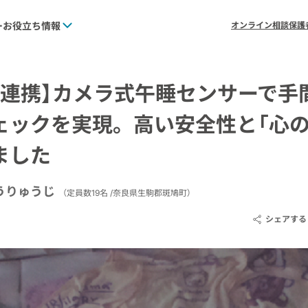
ー
お役立ち情報
オンライン相談
保護
ン連携】カメラ式午睡センサーで手
ェックを実現。高い安全性と「心の
ました
うりゅうじ
（
定員数19名 /
奈良県生駒郡斑鳩町
）
シェアする