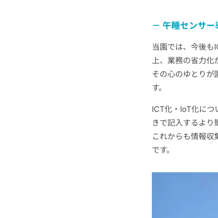
午睡センサー
当園では、今後もI
上、業務の省力化
その心のゆとりが
す。
ICT化・IoT化
きで記入するより
これからも情報収
です。