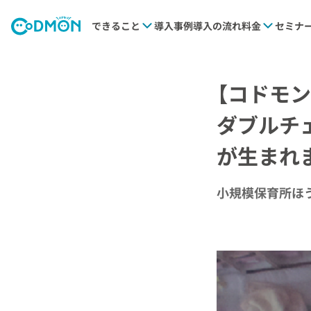
できること
導入事例
導入の流れ
料金
セミナ
【コドモ
ダブルチ
が生まれ
小規模保育所ほ