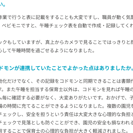
い。
作業で行うと表に記載をすることも大変ですし、職員が動く気
。ベビモニですと、午睡チェック表を自動で作成・記録してく
ックもしていますが、真上からカメラで見ることではっきりと
心して午睡時間を過ごせるようになりました。
ドモンが連携していたことでよかった点はありましたか
動化だけでなく、その記録をコドモンと同期できることは書類
す。また午睡を担当する保育士以外は、コドモンを見れば午睡
ム毎に確認する必要がなく、大変ありがたいです。おかげで、
備の時間に充てることができるようになりました。複数の園児
チェックし、安全を担うという責任は大変大きな心理的な負担
チェックで見落としも防ぐことができ、園児の安全も損なわれ
用することで保育士の心理的な負担が大きく軽減されました。