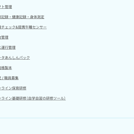
フト管理
育記録・健康記録・身体測定
睡チェック&提携午睡センサー
食管理
ス運行管理
ータあんしんパック
絡帳製本
 / 職員募集
ンライン保育研修
ンライン基礎研修（自学自習の研修ツール）