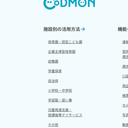
施設別の活用方法
機能
保育園・認定こども園
連
企業主導型保育園
登
請
幼稚園
請
学童保育
口
自治体
用
小学校・中学校
帳
学習塾・習い事
せ
児童発達支援・
放課後等デイサービス
写
その他
動