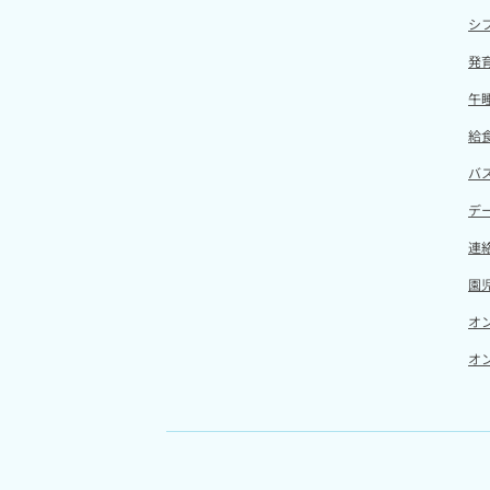
シ
発
午
給
バ
デ
連
園児
オ
オ