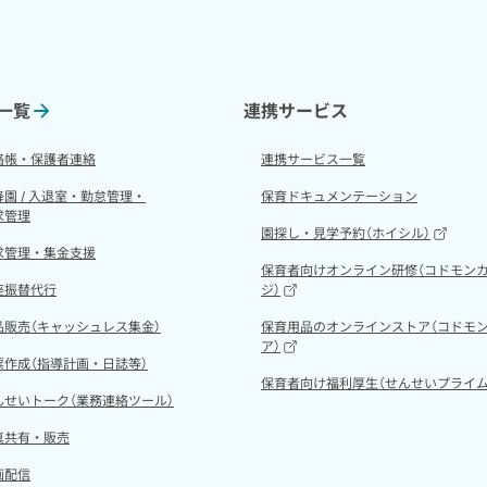
一覧
連携サービス
絡帳・保護者連絡
連携サービス一覧
降園 / 入退室・勤怠管理・
保育ドキュメンテーション
求管理
園探し・見学予約
（ホイシル）
求管理・集金支援
保育者向けオンライン研修
（コドモン
座振替代行
ジ）
品販売（キャッシュレス集金）
保育用品のオンラインストア
（コドモ
ア）
票作成（指導計画・日誌等）
保育者向け福利厚生
（せんせいプライム
んせいトーク（業務連絡ツール）
真共有・販売
画配信