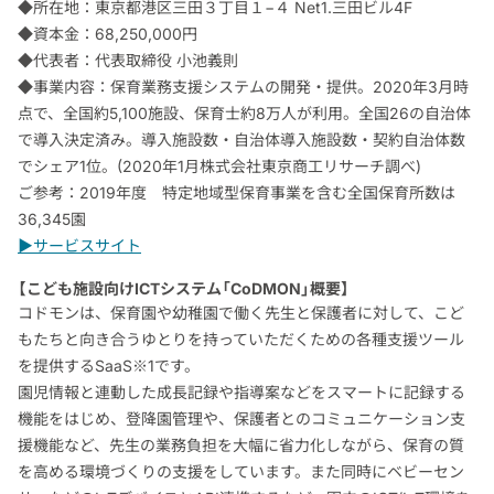
◆所在地：東京都港区三田３丁目１−４ Net1.三田ビル4F
◆資本金：68,250,000円
◆代表者：代表取締役 小池義則
◆事業内容：保育業務支援システムの開発・提供。2020年3月時
点で、全国約5,100施設、保育士約8万人が利用。全国26の自治体
で導入決定済み。導入施設数・自治体導入施設数・契約自治体数
でシェア1位。(2020年1月株式会社東京商工リサーチ調べ)
ご参考：2019年度 特定地域型保育事業を含む全国保育所数は
36,345園
▶サービスサイト
【こども施設向けICTシステム「CoDMON」概要】
コドモンは、保育園や幼稚園で働く先生と保護者に対して、こど
もたちと向き合うゆとりを持っていただくための各種支援ツール
を提供するSaaS※1です。
園児情報と連動した成長記録や指導案などをスマートに記録する
機能をはじめ、登降園管理や、保護者とのコミュニケーション支
援機能など、先生の業務負担を大幅に省力化しながら、保育の質
を高める環境づくりの支援をしています。また同時にベビーセン