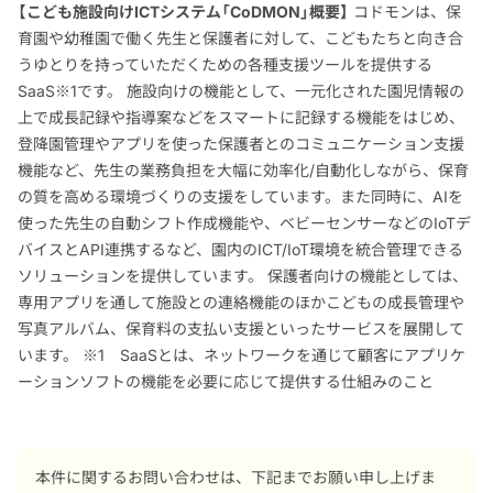
【こども施設向けICTシステム「CoDMON」概要】
コドモンは、保
育園や幼稚園で働く先生と保護者に対して、こどもたちと向き合
うゆとりを持っていただくための各種支援ツールを提供する
SaaS※1です。 施設向けの機能として、一元化された園児情報の
上で成長記録や指導案などをスマートに記録する機能をはじめ、
登降園管理やアプリを使った保護者とのコミュニケーション支援
機能など、先生の業務負担を大幅に効率化/自動化しながら、保育
の質を高める環境づくりの支援をしています。また同時に、AIを
使った先生の自動シフト作成機能や、ベビーセンサーなどのIoTデ
バイスとAPI連携するなど、園内のICT/IoT環境を統合管理できる
ソリューションを提供しています。 保護者向けの機能としては、
専用アプリを通して施設との連絡機能のほかこどもの成長管理や
写真アルバム、保育料の支払い支援といったサービスを展開して
います。 ※1 SaaSとは、ネットワークを通じて顧客にアプリケ
ーションソフトの機能を必要に応じて提供する仕組みのこと
本件に関するお問い合わせは、下記までお願い申し上げま