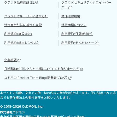
クラウド品質保証（SLA）
クラウドセキュリティホワイトペー
パー
クラウドセキュリティ基本方針
動作確認環境
特定商取引法に基づく表記
他社商標について
利用規約（施設向け）
利用規約（保護者向け）
利用規約（端末レンタル）
利用特約（せんせいトーク）
企業概要
【仲間募集中】私たちと一緒にコドモンを作りませんか
コドモン Product Team Blog（開発者ブログ）
本サイトの画像、文章その他一切の内容の無断転載を禁じます。仮に引用される場
合でも著作権法上の要件厳守をお願いいたします。
© 2018-2026 CoDMON, Inc.
株式会社コドモン
東京都品川区西五反田8丁目4-13 五反田JPビルディング10F