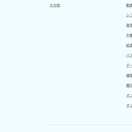
その他
動
シ
発
午
給
バ
デ
連
園児
オ
オ