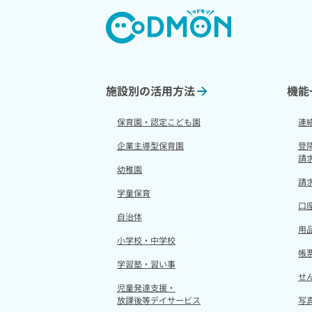
施設別の活用方法
機能
保育園・認定こども園
連
企業主導型保育園
登
請
幼稚園
請
学童保育
口
自治体
用
小学校・中学校
帳
学習塾・習い事
せ
児童発達支援・
放課後等デイサービス
写