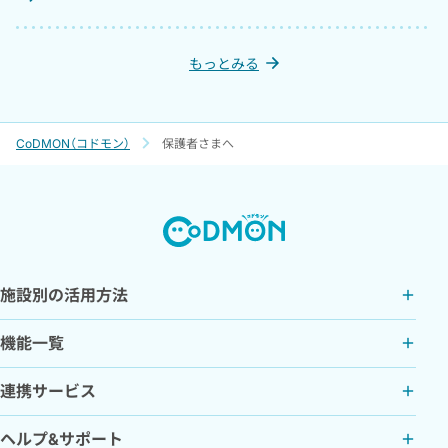
利用保護者数
もっとみる
463
※2
約
万人
CoDMON（コドモン）
保護者さまへ
※1
「SaaS型業務支援システムの導入園数調査 2025」
株式会社東京商工リサーチ（2026年1月）
※2
2026年7月時点
施設別の活用方法
会社概要
機能一覧
企業名
株式会社コドモン
連携サービス
設立
ヘルプ&サポート
2018年11月7日 （株式会社スパインラボから新