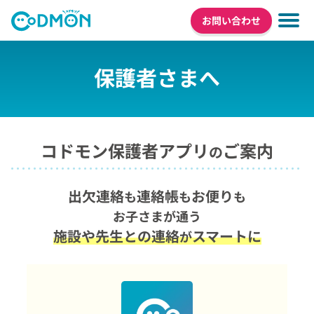
お問い合わせ
保護者さまへ
コドモン保護者アプリ
ご案内
の
出欠連絡
連絡帳
お便り
も
も
も
お子さまが通う
施設や先生との連絡
スマートに
が