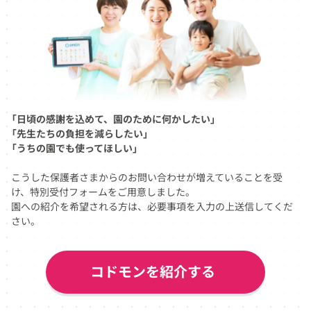
も、価値を提供していきます。
「日頃の感謝を込めて、園のために何かしたい」
「先生たちの負担を減らしたい」
「うちの園でも使ってほしい」
こうした保護者さまからのお問い合わせが
増えていることを受
数字で見るコドモン
け、特別受付フォームをご用意しました。
園への紹介を希望される方は、必要事項を入力の上送信してくだ
おかげさまで、コドモンは2015年のサービス提供
「日頃の感謝を込めて、園のために何かしたい」「先生たちの
さい。
開始から約9年で、
たくさんの施設や保護者さま
にご利用いただいております。
今後も保護者の子育てにおける悩み、先生の業務
コドモンを紹介する
負担、子どもの育ちや学びの環境整備などの
社会課題を解決し、子どもを取り巻く環境をより
よくすることを目指していきます。