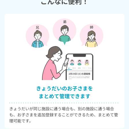
こんなに便利！
資料室の閲覧
請求情報の確認
施設が共有する各種資料を閲覧・ダ
施設からの請求情報・金額を確認で
ウンロードできます。
きます。
活動記録の閲覧
成長記録の閲覧
お子さまが夢中で取り組み、学んだ
お子さまの身長や体重、そのほか発
活動の記録を閲覧できます。
達状況や健診結果などを閲覧できま
きょうだいのお子さまを
す。
まとめて管理できます
きょうだいが同じ施設に通う場合も、別の施設に通う場合
も、お子さまを追加登録することができるため、まとめて管
理可能です。
バス位置情報の確認
連絡帳製本