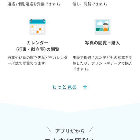
連絡 / 個別連絡を受信できます。
信し、閲覧できます。
カレンダー
写真の閲覧・購入
（行事
・献立表
）の閲覧
行事や給食の献立表などをカレンダ
施設で撮影された子どもの写真を閲
ー形式で閲覧できます。
覧したり、プリントやデータで購入
できます。
もっと見る
登降園打刻・履歴確認
アンケートに回答
アプリ内のQRコード、ICカードな
施設が配信するアンケートに回答で
どを使って、登園 / 降園の打刻がで
きます。
きます。
アプリだから