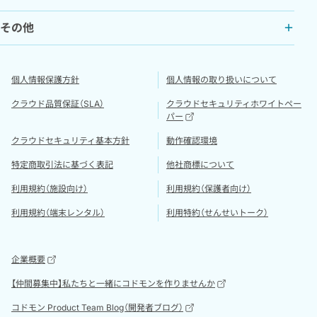
設分割）
その他
所在地
東京本社
〒141-0031
東京都品川区西五反田8丁目4-13
個人情報保護方針
個人情報の取り扱いについて
五反田JPビルディング10F
クラウド品質保証（SLA）
クラウドセキュリティホワイトペー
宮崎オフィス
パー
〒880-0806
宮崎県宮崎市広島2丁目10番20
号 坂下ビル 5F
クラウドセキュリティ基本方針
動作確認環境
特定商取引法に基づく表記
他社商標について
資本金
68,250,000円
利用規約（施設向け）
利用規約（保護者向け）
利用規約（端末レンタル）
利用特約（せんせいトーク）
従業員数
376名（2026年7月現在）
※
パート・アルバイト含む
企業概要
【仲間募集中】私たちと一緒にコドモンを作りませんか
コドモン Product Team Blog（開発者ブログ）