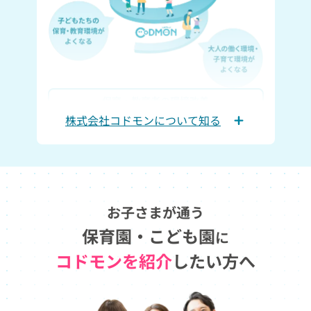
保育・教育者の
環境改善
株式会社コドモンについて知る
保護者の
子育てへの伴走
子育ての
社会インフラ作り
事業内容
お子さまが通う保育園・こども園
お子さまが通う
すべての先生が子どもと向き合う時間と心のゆと
保育園・こども園
に
りを持てるように、業務省力化や、
コドモンを紹介
したい方へ
保育の質向上につながる環境構築、そして施設の
持続可能な運営を支援する各種サービスを展開し
ています。
また、切れ目のない保護者支援の実現に向けて